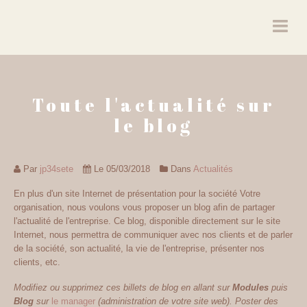
ACCUEIL
INDIVIDUELS
Toute l'actualité sur
le blog
GROUPES
NOUS CONTACTER
Par
jp34sete
Le 05/03/2018
Dans
Actualités
En plus d'un site Internet de présentation pour la société Votre
organisation, nous voulons vous proposer un blog afin de partager
l'actualité de l'entreprise. Ce blog, disponible directement sur le site
Internet, nous permettra de communiquer avec nos clients et de parler
de la société, son actualité, la vie de l'entreprise, présenter nos
clients, etc.
Modifiez ou supprimez ces billets de blog en allant sur
Modules
puis
Blog
sur
le manager
(administration de votre site web). Poster des